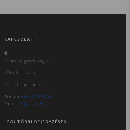
KAPCSOLAT
Evians Magyarország Kft.
8066 Pusztavám,
Kossuth Lajos utca 1.
Telefon:
+36 70 984 1767
Email:
info@evians.hu
LEGUTÓBBI BEJEGYZÉSEK