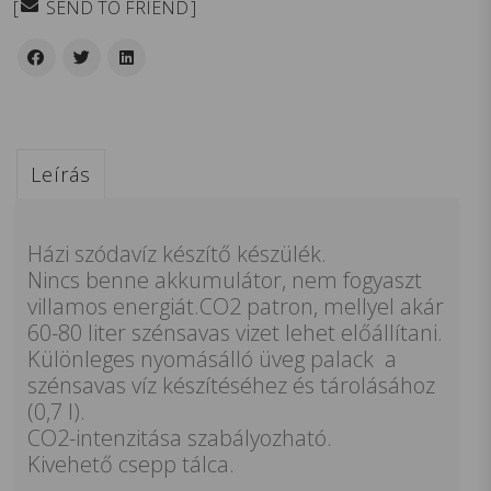
SEND TO FRIEND
Leírás
Házi szódavíz készítő készülék.
Nincs benne akkumulátor, nem fogyaszt
villamos energiát.CO2 patron, mellyel akár
60-80 liter szénsavas vizet lehet előállítani.
Különleges nyomásálló üveg palack a
szénsavas víz készítéséhez és tárolásához
(0,7 l).
CO2-intenzitása szabályozható.
Kivehető csepp tálca.