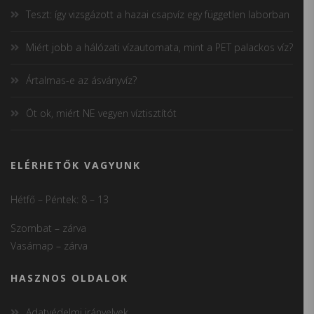
Teszt: így vizsgázott a hazai csapvíz egy független laborban
Miért jobb a hálózati vízautomata, mint a PET palackos víz?
Ártalmas-e az ásványvíz?
Öt ok, miért NE vegyen víztisztítót
ELÉRHETŐK VAGYUNK
Hétfő – Péntek: 8 – 13
Szombat – zárva
Vasárnap – zárva
HASZNOS OLDALOK
Adatvédelmi irányelvek