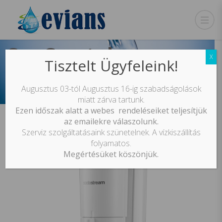
Sm Crystal
X
Tisztelt Ügyfeleink!
szódagép
Augusztus 03-tól Augusztus 16-ig szabadságolások
miatt zárva tartunk.
Ezen időszak alatt a webes rendeléseiket teljesítjük
az emailekre válaszolunk.
Szerviz szolgáltatásaink szünetelnek. A vízkiszállítás
folyamatos.
Megértésüket köszönjük.