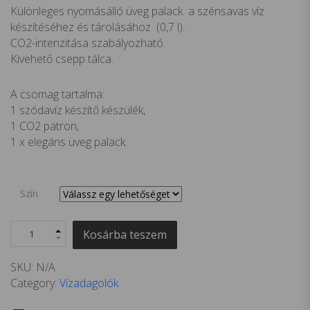
Különleges nyomásálló üveg palack a szénsavas víz
készítéséhez és tárolásához (0,7 l).
CO2-intenzitása szabályozható.
Kivehető csepp tálca.
A csomag tartalma:
1 szódavíz készítő készülék,
1 CO2 patron,
1 x elegáns üveg palack.
Szín
Kosárba teszem
SKU:
N/A
Category:
Vízadagolók