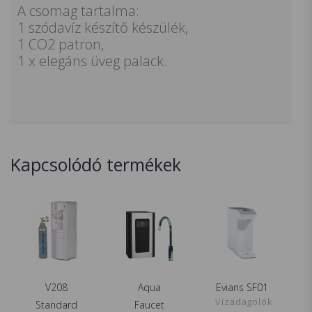
A csomag tartalma:
1 szódavíz készítő készülék,
1 CO2 patron,
1 x elegáns üveg palack.
Kapcsolódó termékek
V208
Aqua
Evians SF01
MEGNÉZEM
MEGNÉZEM
MEGNÉZEM
Vízadagolók
Standard
Faucet