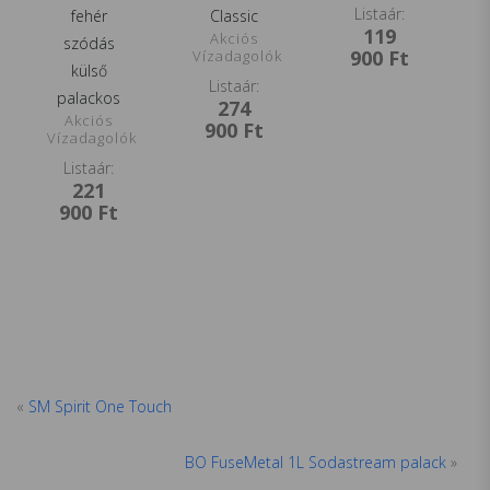
Listaár:
fehér
Classic
119
Akciós
szódás
900
Ft
Vízadagolók
külső
Listaár:
palackos
274
Akciós
900
Ft
Vízadagolók
Listaár:
221
900
Ft
«
SM Spirit One Touch
BO FuseMetal 1L Sodastream palack
»