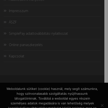
Impresszum
ÁSZF
SimplePay adattovábbítási nyilatkozat
Online panaszkezelés
Kapcsolat
ADATVÉDELMI IRÁNYELVEK
IMPRESSZUM
Weboldalunk sütiket (cookie) használ, mely segít számunkra,
ÁSZF
hogy színvonalasabb szolgáltatás nyújthassunk
SIMPLEPAY ADATTOVÁBBÍTÁSI
látogatóinknak. Továbbá a weboldal egyes részein
NYILATKOZAT
személyes adatok megadására is van lehetőség melyek